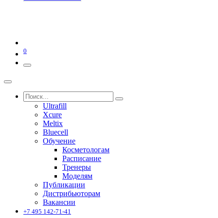
0
Ultrafill
Xcure
Meltix
Bluecell
Обучение
Косметологам
Расписание
Тренеры
Моделям
Публикации
Дистрибьюторам
Вакансии
+7 495 142-71-41