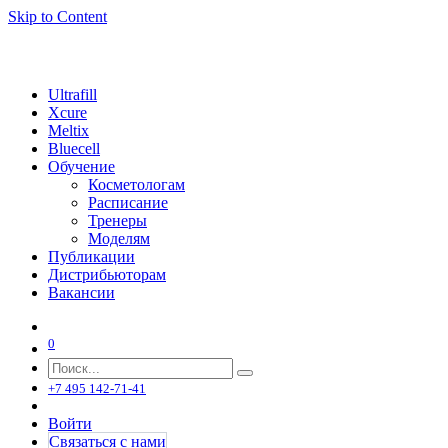
Skip to Content
Ultrafill
Xcure
Meltix
Bluecell
Обучение
Косметологам
Расписание
Тренеры
Моделям
Публикации
Дистрибьюторам
Вакансии
0
+7 495 142-71-41
Войти
Связаться с нами