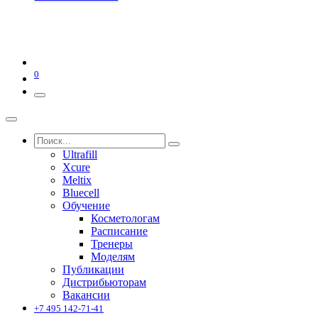
0
Ultrafill
Xcure
Meltix
Bluecell
Обучение
Косметологам
Расписание
Тренеры
Моделям
Публикации
Дистрибьюторам
Вакансии
+7 495 142-71-41