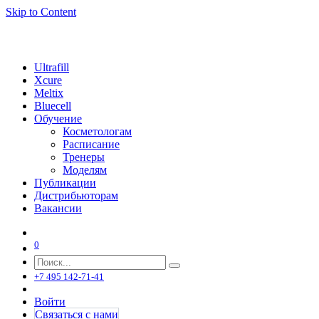
Skip to Content
Ultrafill
Xcure
Meltix
Bluecell
Обучение
Косметологам
Расписание
Тренеры
Моделям
Публикации
Дистрибьюторам
Вакансии
0
+7 495 142-71-41
Войти
Связаться с нами