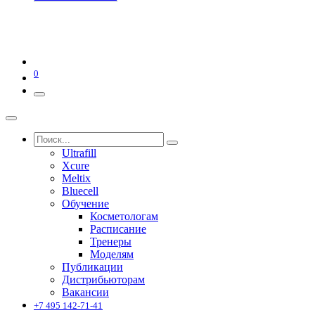
0
Ultrafill
Xcure
Meltix
Bluecell
Обучение
Косметологам
Расписание
Тренеры
Моделям
Публикации
Дистрибьюторам
Вакансии
+7 495 142-71-41