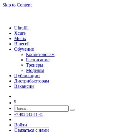
Skip to Content
Ultrafill
Xcure
Meltix
Bluecell
Обучение
Косметологам
Расписание
Тренеры
Моделям
Публикации
Дистрибьюторам
Вакансии
0
+7 495 142-71-41
Войти
Связаться с нами