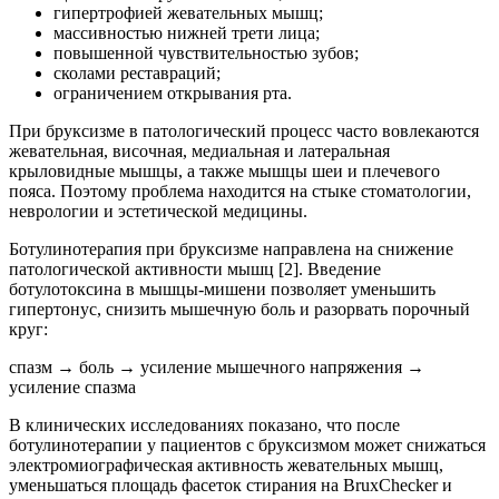
гипертрофией жевательных мышц;
массивностью нижней трети лица;
повышенной чувствительностью зубов;
сколами реставраций;
ограничением открывания рта.
При бруксизме в патологический процесс часто вовлекаются
жевательная, височная, медиальная и латеральная
крыловидные мышцы, а также мышцы шеи и плечевого
пояса. Поэтому проблема находится на стыке стоматологии,
неврологии и эстетической медицины.
Ботулинотерапия при бруксизме направлена на снижение
патологической активности мышц [2]. Введение
ботулотоксина в мышцы-мишени позволяет уменьшить
гипертонус, снизить мышечную боль и разорвать порочный
круг:
спазм → боль → усиление мышечного напряжения →
усиление спазма
В клинических исследованиях показано, что после
ботулинотерапии у пациентов с бруксизмом может снижаться
электромиографическая активность жевательных мышц,
уменьшаться площадь фасеток стирания на BruxChecker и