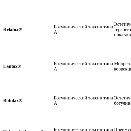
Эстетич
Ботулинический токсин типа
Relatox®
терапев
А
показан
Ботулинический токсин типа
Миорела
Lantox®
А
коррекц
Ботулинический токсин типа
Эстетич
Botulax®
А
ботулин
Ботулинический токсин типа
Преиму