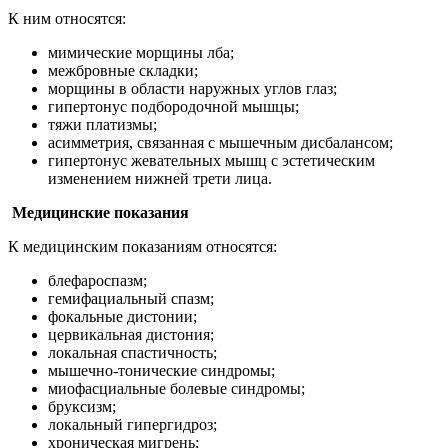
К ним относятся:
мимические морщины лба;
межбровные складки;
морщины в области наружных углов глаз;
гипертонус подбородочной мышцы;
тяжи платизмы;
асимметрия, связанная с мышечным дисбалансом;
гипертонус жевательных мышц с эстетическим
изменением нижней трети лица.
Медицинские показания
К медицинским показаниям относятся:
блефароспазм;
гемифациальный спазм;
фокальные дистонии;
цервикальная дистония;
локальная спастичность;
мышечно-тонические синдромы;
миофасциальные болевые синдромы;
бруксизм;
локальный гипергидроз;
хроническая мигрень;