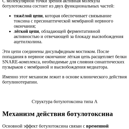
С молекулярной точки зрения активная молекула
ботулотоксина состоит из двух функциональных частей:
тяжёлой цепи
, которая обеспечивает связывание
токсина с пресинаптической мембраной нервного
окончания;
лёгкой цепи
, обладающей ферментативной
активностью и отвечающей за блокаду высвобождения
ацетилхолина.
Эти цепи соединены дисульфидным мостиком. После
попадания в нервное окончание лёгкая цепь расщепляет белки
SNARE-комплекса, необходимые для слияния синаптических
пузырьков с мембраной и высвобождения медиатора.
Именно этот механизм лежит в основе клинического действия
ботулинотерапии.
Структура ботулотоксина типа А
Механизм действия ботулотоксина
Основной эффект ботулотоксина связан с
временной