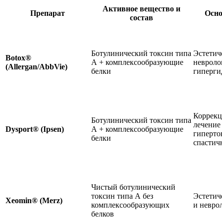
Активное вещество и
Препарат
Осно
состав
Ботулинический токсин типа
Эстетич
Botox®
А + комплексообразующие
невроло
(Allergan/AbbVie)
белки
гиперги
Коррекц
Ботулинический токсин типа
лечение
Dysport® (Ipsen)
А + комплексообразующие
гиперто
белки
спастич
Чистый ботулинический
токсин типа А без
Эстетич
Xeomin® (Merz)
комплексообразующих
и невро
белков