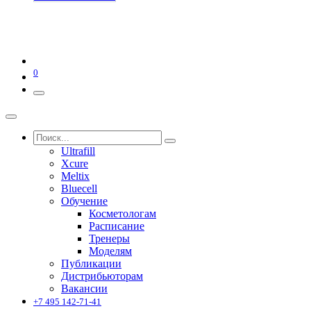
0
Ultrafill
Xcure
Meltix
Bluecell
Обучение
Косметологам
Расписание
Тренеры
Моделям
Публикации
Дистрибьюторам
Вакансии
+7 495 142-71-41