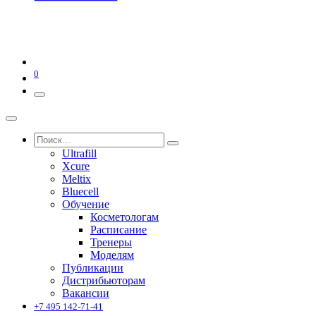
0
Ultrafill
Xcure
Meltix
Bluecell
Обучение
Косметологам
Расписание
Тренеры
Моделям
Публикации
Дистрибьюторам
Вакансии
+7 495 142-71-41