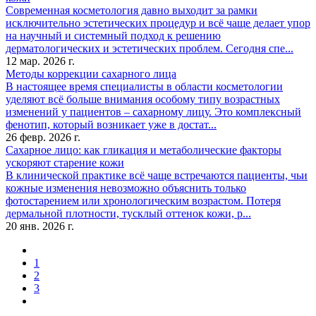
Современная косметология давно выходит за рамки
исключительно эстетических процедур и всё чаще делает упор
на научный и системный подход к решению
дерматологических и эстетических проблем. Сегодня спе...
12 мар. 2026 г.
Методы коррекции сахарного лица
В настоящее время специалисты в области косметологии
уделяют всё больше внимания особому типу возрастных
изменений у пациентов – сахарному лицу. Это комплексный
фенотип, который возникает уже в достат...
26 февр. 2026 г.
Сахарное лицо: как гликация и метаболические факторы
ускоряют старение кожи
В клинической практике всё чаще встречаются пациенты, чьи
кожные изменения невозможно объяснить только
фотостарением или хронологическим возрастом. Потеря
дермальной плотности, тусклый оттенок кожи, р...
20 янв. 2026 г.
1
2
3