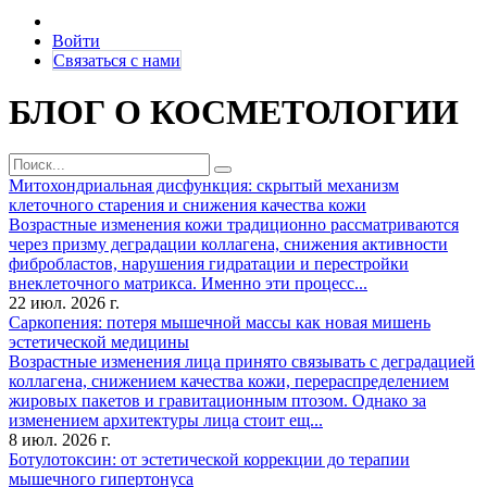
Войти
Связаться с нами
БЛОГ О КОСМЕТОЛОГИИ
Митохондриальная дисфункция: скрытый механизм
клеточного старения и снижения качества кожи
Возрастные изменения кожи традиционно рассматриваются
через призму деградации коллагена, снижения активности
фибробластов, нарушения гидратации и перестройки
внеклеточного матрикса. Именно эти процесс...
22 июл. 2026 г.
Саркопения: потеря мышечной массы как новая мишень
эстетической медицины
Возрастные изменения лица принято связывать с деградацией
коллагена, снижением качества кожи, перераспределением
жировых пакетов и гравитационным птозом. Однако за
изменением архитектуры лица стоит ещ...
8 июл. 2026 г.
Ботулотоксин: от эстетической коррекции до терапии
мышечного гипертонуса