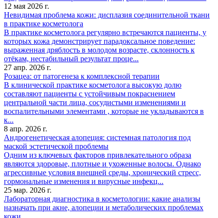
12 мая 2026 г.
Невидимая проблема кожи: дисплазия соединительной ткани
в практике косметолога
В практике косметолога регулярно встречаются пациенты, у
которых кожа демонстрирует парадоксальное поведение:
выраженная дряблость в молодом возрасте, склонность к
отёкам, нестабильный результат проце...
27 апр. 2026 г.
Розацеа: от патогенеза к комплексной терапии
В клинической практике косметолога высокую долю
составляют пациенты с устойчивым покраснением
центральной части лица, сосудистыми изменениями и
воспалительными элементами , которые не укладываются в
к...
8 апр. 2026 г.
Андрогенетическая алопеция: системная патология под
маской эстетической проблемы
Одним из ключевых факторов привлекательного образа
являются здоровые, плотные и ухоженные волосы. Однако
агрессивные условия внешней среды, хронический стресс,
гормональные изменения и вирусные инфекц...
25 мар. 2026 г.
Лабораторная диагностика в косметологии: какие анализы
назначать при акне, алопеции и метаболических проблемах
кожи