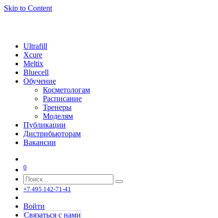
Skip to Content
Ultrafill
Xcure
Meltix
Bluecell
Обучение
Косметологам
Расписание
Тренеры
Моделям
Публикации
Дистрибьюторам
Вакансии
0
+7 495 142-71-41
Войти
Связаться с нами