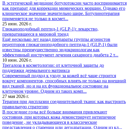
В эстетической медицине ботулотоксин часто воспринимается
как препарат для коррекции мимических морщин. Однако его
клиническое значение значительно шире. Ботулинотерапия
применяется не только в космет...
25 июн. 2026 г.
Глюканоподобный пептид-1 (GLP-1): лекарство,
превратившееся в мировой тренд
Ещё несколько лет назад препараты группы агонистов
рецепторов глюкагоноподобного пептида-1 (GLP-1) были
известны преимущественно эндокринологам как
эффективный инструмент лечения сахарного диабета 2 т...
10 июн. 2026 г.
Трегалоза в косметологии: от клеточной защиты до
поддержки дермального матрикса
Современный подход к уходу за кожей всё чаще строится
вокруг компонентов, способных влиять не только на внешний
вид тканей, но и на их функциональное состояние на
клеточном уровне. Одним из таких комп...
27 мая 2026 г.
Терапия при дисплазии соединительной ткани: как выстроить
правильную стратегию
В последние годы всё больше внимания привлекают
состояния, при которых кожа демонстрирует нетипичное
поведение , не укладывающееся в классические
представления о старении или дегидратации. Одним из кл...