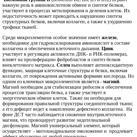
важную роль в аминокислотном обмене и синтезе белков,
участвуют в процессах метилирования и деления клеток. Их
недостаточность может приводить к нарушению синтеза
структурных белков, включая коллаген, а также к ухудшению
трофики тканей.
Среди микроэлементов особое значение имеет
железо
,
необходимое для гидроксилирования аминокислот в составе
коллагена и обеспечения клеточного дыхания.
Цинк
участвует в регуляции активности ДНК- и РНК-полимераз,
влияет на пролиферацию фибробластов и синтез белков
внеклеточного матрикса.
Селен
выполняет антиоксидантную
функцию, защищая клеточные структуры и белки, включая
коллаген, от повреждения активными формами кислорода. Но
одним из ключевых микроэлементов является -
магний
.
Магний
необходим для стабилизации рибосом и обеспечения
процессов трансляции белка, а также участвует в
энергетическом обмене клеток. Также он
необходим для
формирования правильной структуры соединительной ткани
;
а его дефицит ведет к накоплению дефектного коллагена. На
фоне ДСТ часто наблюдается снижение внутриклеточного
магния, что провоцирует развитие эндотелиальной
дисфункции. Магний универсальный элемент, который
осуществляет - митохондриальное омоложение и продлевает
эффект абсолютно от любой процедуры.