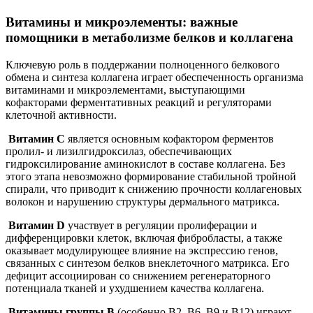
Витамины и микроэлементы: важные
помощники в метаболизме белков и коллагена
Ключевую роль в поддержании полноценного белкового
обмена и синтеза коллагена играет обеспеченность организма
витаминами и микроэлементами, выступающими
кофакторами ферментативных реакций и регуляторами
клеточной активности.
Витамин C
является основным кофактором ферментов
пролил- и лизилгидроксилаз, обеспечивающих
гидроксилирование аминокислот в составе коллагена. Без
этого этапа невозможно формирование стабильной тройной
спирали, что приводит к снижению прочности коллагеновых
волокон и нарушению структуры дермального матрикса.
Витамин D
участвует в регуляции пролиферации и
дифференцировки клеток, включая фибробласты, а также
оказывает модулирующее влияние на экспрессию генов,
связанных с синтезом белков внеклеточного матрикса. Его
дефицит ассоциирован со снижением регенераторного
потенциала тканей и ухудшением качества коллагена.
Витамины группы B
(особенно B2, B6, B9 и B12) играют