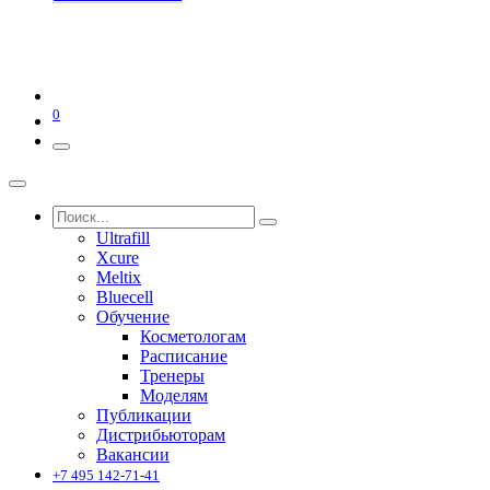
0
Ultrafill
Xcure
Meltix
Bluecell
Обучение
Косметологам
Расписание
Тренеры
Моделям
Публикации
Дистрибьюторам
Вакансии
+7 495 142-71-41