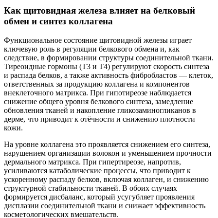
Как щитовидная железа влияет на белковый
обмен и синтез коллагена
Функциональное состояние щитовидной железы играет
ключевую роль в регуляции белкового обмена и, как
следствие, в формировании структуры соединительной ткани.
Тиреоидные гормоны (Т3 и Т4) регулируют скорость синтеза
и распада белков, а также активность фибробластов — клеток,
ответственных за продукцию коллагена и компонентов
внеклеточного матрикса.
При гипотиреозе наблюдается
снижение общего уровня белкового синтеза
, замедление
обновления тканей и накопление гликозаминогликанов в
дерме, что приводит к отёчности и снижению плотности
кожи.
На уровне коллагена это проявляется снижением его синтеза,
нарушением организации волокон и уменьшением прочности
дермального матрикса. При гипертиреозе, напротив,
усиливаются катаболические процессы, что приводит к
ускоренному распаду белков, включая коллаген, и снижению
структурной стабильности тканей. В обоих случаях
формируется дисбаланс, который усугубляет проявления
дисплазии соединительной ткани и снижает эффективность
косметологических вмешательств.