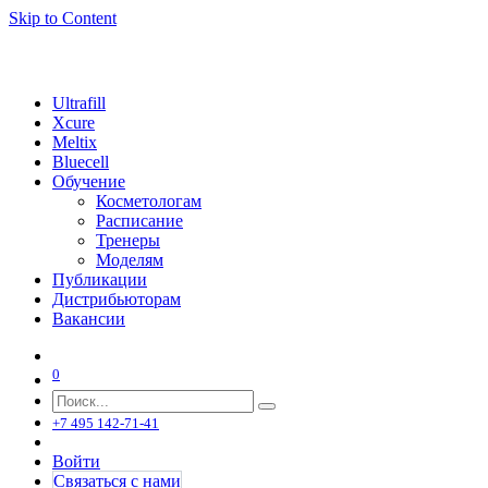
Skip to Content
Ultrafill
Xcure
Meltix
Bluecell
Обучение
Косметологам
Расписание
Тренеры
Моделям
Публикации
Дистрибьюторам
Вакансии
0
+7 495 142-71-41
Войти
Связаться с нами