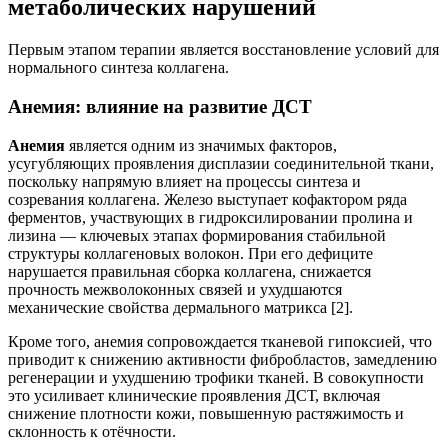
метаболических нарушений
Первым этапом терапии является восстановление условий для
нормального синтеза коллагена.
Анемия: влияние на развитие ДСТ
Анемия
является одним из значимых факторов,
усугубляющих проявления дисплазии соединительной ткани,
поскольку напрямую влияет на процессы синтеза и
созревания коллагена. Железо выступает кофактором ряда
ферментов, участвующих в гидроксилировании пролина и
лизина — ключевых этапах формирования стабильной
структуры коллагеновых волокон. При его дефиците
нарушается правильная сборка коллагена, снижается
прочность межволоконных связей и ухудшаются
механические свойства дермального матрикса [2].
Кроме того, анемия сопровождается тканевой гипоксией, что
приводит к снижению активности фибробластов, замедлению
регенерации и ухудшению трофики тканей. В совокупности
это усиливает клинические проявления ДСТ, включая
снижение плотности кожи, повышенную растяжимость и
склонность к отёчности.