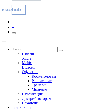
0
Ultrafill
Xcure
Meltix
Bluecell
Обучение
Косметологам
Расписание
Тренеры
Моделям
Публикации
Дистрибьюторам
Вакансии
+7 495 142-71-41