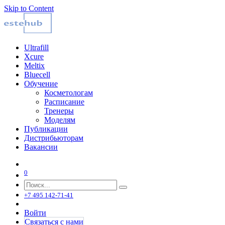
Skip to Content
Ultrafill
Xcure
Meltix
Bluecell
Обучение
Косметологам
Расписание
Тренеры
Моделям
Публикации
Дистрибьюторам
Вакансии
0
+7 495 142-71-41
Войти
Связаться с нами