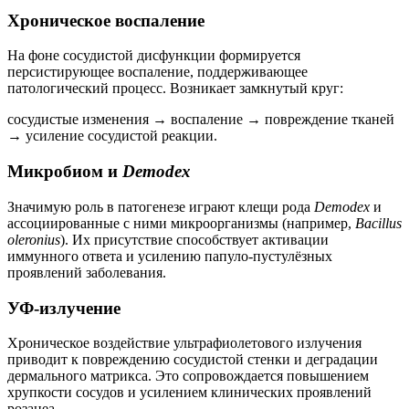
Хроническое воспаление
На фоне сосудистой дисфункции формируется
персистирующее воспаление, поддерживающее
патологический процесс. Возникает замкнутый круг:
сосудистые изменения → воспаление → повреждение тканей
→ усиление сосудистой реакции.
Микробиом и
Demodex
Значимую роль в патогенезе играют клещи рода
Demodex
и
ассоциированные с ними микроорганизмы (например,
Bacillus
oleronius
). Их присутствие способствует активации
иммунного ответа и усилению папуло-пустулёзных
проявлений заболевания.
УФ-излучение
Хроническое воздействие ультрафиолетового излучения
приводит к повреждению сосудистой стенки и деградации
дермального матрикса. Это сопровождается повышением
хрупкости сосудов и усилением клинических проявлений
розацеа.