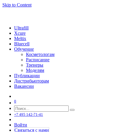
Skip to Content
Ultrafill
Xcure
Meltix
Bluecell
Обучение
Косметологам
Расписание
Тренеры
Моделям
Публикации
Дистрибьюторам
Вакансии
0
+7 495 142-71-41
Войти
Связаться с нами