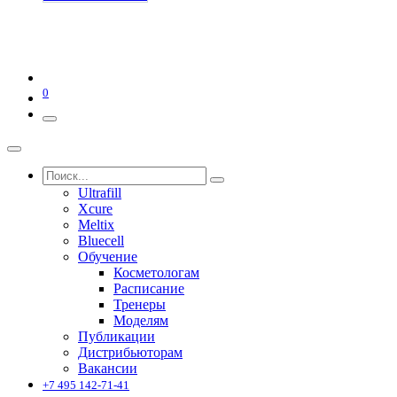
0
Ultrafill
Xcure
Meltix
Bluecell
Обучение
Косметологам
Расписание
Тренеры
Моделям
Публикации
Дистрибьюторам
Вакансии
+7 495 142-71-41