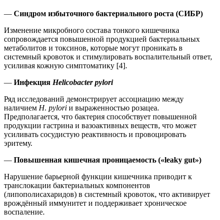
—
Синдром избыточного бактериального роста (СИБР)
Изменение микробного состава тонкого кишечника
сопровождается повышенной продукцией бактериальных
метаболитов и токсинов, которые могут проникать в
системный кровоток и стимулировать воспалительный ответ,
усиливая кожную симптоматику [4].
—
Инфекция
Helicobacter pylori
Ряд исследований демонстрирует ассоциацию между
наличием
H. pylori
и выраженностью розацеа.
Предполагается, что бактерия способствует повышенной
продукции гастрина и вазоактивных веществ, что может
усиливать сосудистую реактивность и провоцировать
эритему.
—
Повышенная кишечная проницаемость («leaky gut»)
Нарушение барьерной функции кишечника приводит к
транслокации бактериальных компонентов
(липополисахаридов) в системный кровоток, что активирует
врождённый иммунитет и поддерживает хроническое
воспаление.