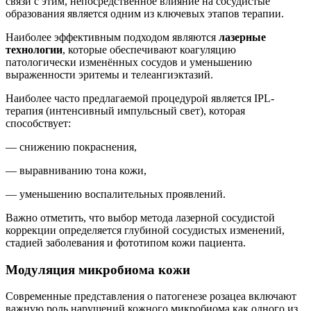
связи с этим, непосредственное влияние на сосудистые
образования является одним из ключевых этапов терапии.
Наиболее эффективным подходом являются
лазерные
технологии
, которые обеспечивают коагуляцию
патологически изменённых сосудов и уменьшению
выраженности эритемы и телеангиэктазий.
Наиболее часто предлагаемой процедурой является
IPL-
терапия
(интенсивный импульсный свет), которая
способствует:
— снижению покраснения,
— выравниванию тона кожи,
— уменьшению воспалительных проявлений.
Важно отметить, что выбор метода лазерной сосудистой
коррекции определяется глубиной сосудистых изменений,
стадией заболевания и фототипом кожи пациента.
Модуляция микробиома кожи
Современные представления о патогенезе розацеа включают
важную роль нарушений кожного микробиома как одного из