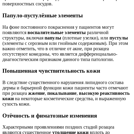
поверхностных сосудов.
Папуло-пустулёзные элементы
На фоне постоянного покраснения у пациентов могут
появляются
воспалительные элементы
различной
структуры, включая
папулы
(плотные узелки), или
пустулы
(элементы с серозным или гнойным содержимым). При этом
важно отметить, что в отличие от акне, при розацеа
отсутствуют комедоны
, что является дифференциально-
диагностическим признаком данного типа патологии.
Повышенная чувствительность кожи
В следствие существенного нарушения липидного состава
дермы и барьерной функции кожи пациенты часто отмечают
при розацеа
жжение
,
покалывание
,
высокую реактивность
кожи
на некоторые косметические средства, и выраженную
сухость кожи.
Отёчность и фиматозные изменения
Характерными проявлениями поздних стадий розацеа
являются существенное
утолщение кожи
вплоть до