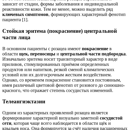
зависит от стадии, формы заболевания и индивидуальной
реактивности кожи. Тем не менее, можно выделить ряд
ключевых симптомов
, формирующих характерный фенотип
пациента [1].
Стойкая эритема (покраснение) центральной
части лица
В основном пациенты с розацеа имеют
покраснение
в
области
щек,
переносицы
и
центральной части подбородка
.
Изначально эритема носит транзиторный характер в виде
приливов, стимулированных приёмом определенных
продуктов или напитков, резкой сменой климатических
условий или их долгосрочным жестким воздействием.
Однако, со временем покраснение становится постоянным,
имея различный цветовой фенотип от розового до синюшно-
красного, что отражает степень сосудистых изменений.
Телеангиэктазии
Одним из характерных проявлений розацеа является
формирование характерной визуально заметной
сосудистой
сети
, которая чаще всего наблюдается в области щёк и
крыльев носа. Она формируется за счёт наличия расширенных