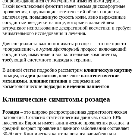
сопровождающийся структурными изменениями дермы.
Такой комплексный фенотип имеет весьма дискомфортные
проявления, нарушающие эстетический облик пациента,
включая зуд, повышенную сухость кожи, явно выраженные
сосудистые звездочки на лице, которые в дальнейшем
затрудняют использование декоративной косметики и требует
внимательного исследования и лечения.
Для специалиста важно понимать: розацеа — это не просто
«покраснение», а
мультифакторный процесс
, включающий
сосудистые, иммунные и воспалительные компоненты,
требующий системного подхода к терапии.
В данной статье подробно рассмотрим
клиническую картину
розацеа,
стадии развития
, ключевые
патогенетические
механизмы
,
влияние питания
и современные
косметологические
подходы к ведению пациентов
.
Клинические симптомы розацеа
Розацеа
– это широко распространенная дерматологическая
патология. Согласно статистическим данным,
около 10%
населения Европы
имеет клинические проявления розацеа, а
средний возраст проявления данного заболевания составляет
30-50 лет. Клиническая картина розацеа вариабельна и